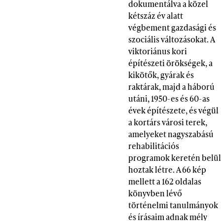
dokumentálva a közel
kétszáz év alatt
végbement gazdasági és
szociális változásokat. A
viktoriánus kori
építészeti örökségek, a
kikötők, gyárak és
raktárak, majd a háború
utáni, 1950-es és 60-as
évek építészete, és végül
a kortárs városi terek,
amelyeket nagyszabású
rehabilitációs
programok keretén belül
hoztak létre. A 66 kép
mellett a 162 oldalas
könyvben lévő
történelmi tanulmányok
és írásaim adnak mély