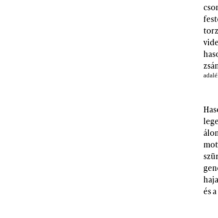
cson
fest
tor
vid
haso
zsá
adalé
Haso
lege
álom
mot
szü
gen
haja
és a