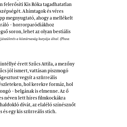
n felerősíti Kis Róka tagadhatatlan
 szépségét. A hímtagok és véres
pp megnyugtató, ahogy a mellékelt
peráló – horrorparódiákhoz
gső soron, lehet az olyan bestiális
jjászületés a köztársaság kutyája által
. (Plusz
ntéllyé érett Szűcs Attila, a mezőny
űcs jól ismert, vattásan piszmogó
őgesztust vegyít a szürreális
szleteken, hol kerekre formáz, hol
ongó – belgának is elmenne. Az ő
s néven lett híres filmkockákra
 haldokló dívát, az elaléló színésznőt
és egy kis szürreális stich.