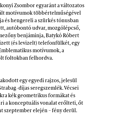
rakonyi Zsombor egyaránt a változatos
ahált motívumok többértelműségével
a és hengereli a szürkés tónusban
ett, autóbontó udvar, mozgólépcső,
A mezőny benjáminja, Batykó Róbert
zett (és levizelt) telefonfülkét, egy
. Emblematikus motívumok, a
lt foltokban felhordva.
kodott egy egyedi rajzos, jelesül
t Strabag-díjas seregszemlék. Vécsei
apokra kék geometrikus formákat és
ri a konceptuális vonalat erőlteti, őt
nt szeptember elején – fény derül.