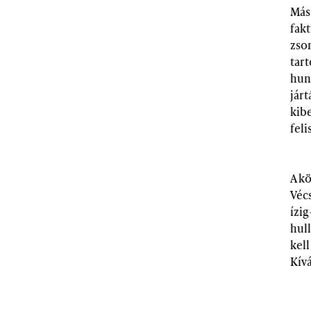
Más 
fak
zso
tar
huny
járt
kib
fel
A k
Vécs
ízig
hull
kell
Kívá