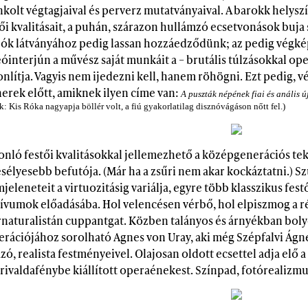
kolt végtagjaival és perverz mutatványaival. A barokk helyszí
ői kvalitásait, a puhán, szárazon hullámzó ecsetvonások buja
zók látványához pedig lassan hozzáedződünk; az pedig végké
eóinterjún a művész saját munkáit a – brutális túlzásokkal o
nlítja. Vagyis nem ijedezni kell, hanem röhögni. Ezt pedig, vé
nerek előtt, amiknek ilyen címe van:
A puszták népének fiai és anális ú
k: Kis Róka nagyapja böllér volt, a fiú gyakorlatilag disznóvágáson nőtt fel.)
nló festői kvalitásokkal jellemezhető a középgenerációs teki
sélyesebb befutója. (Már ha a zsűri nem akar kockáztatni.) Sz
jeleneteit a virtuozitásig variálja, egyre több klasszikus fest
ívumok előadásába. Hol velencésen vérbő, hol elpiszmog a ré
rnaturalistán cuppantgat. Közben talányos és árnyékban boly
erációjához sorolható Agnes von Uray, aki még Szépfalvi Ágne
zó, realista festményeivel. Olajosan oldott ecsettel adja elő a
 rivaldafénybe kiállított operaénekest. Színpad, fotórealizmus 