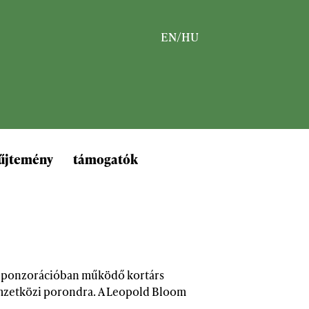
EN
/
HU
űjtemény
támogatók
i szponzorációban működő kortárs
 nemzetközi porondra. A Leopold Bloom