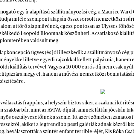
mogató egy ír alapítású szállítmányozási cég, a Maurice Ward
 tudja miféle szempont alapján összesorsolt nemzetközi zsűri 
dalom úttörő alapművének, egész pontosan az Ulysses főhősé
zkélkedő Leopold Bloomnak köszönheti. A csatlakozó kiállít
plomterében valósult meg.
lapkoncepció ügyes (és jól illeszkedik a szállítmányozó cég 
tményekkel illetve egyedi rajzokkal kellett pályáznia, hanem
öldi kiállítás tervével. Vagyis a 10 000 eurós díj nem csak ny
elitpizzára megy el, hanem a művész nemzetközi bemutatására
készítésére.
vválasztás frappáns, a helyszín biztos siker, a szakmai körít
n szakbarbár, mint az AVIVA-díjnál, aminek láttán jócskán ki
önyös osztályvezetőinek a szeme. Itt azért zömében zamatos 
szektől, akiket a legtrendibb pesti galériák adnak kézről kéz
g, beválasztották a színtér enfant terrible-éjét, Kis Róka Csab