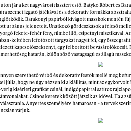
úton jár a két nagyvárosi flaszterfestő. Batykó Róbert és Ba
túra szemet izgató játékával és a dekoratív formákká absztr
nglőrködik. Barakonyi papírból kivágott maszkok mentén fújj
tott urbánus jeleneteit. Unatkozó gördeszkások a félcső mell
orgó fekete-fehér fény, filmbe illő, csipetnyi misztikával. 
ában-keltében lefotózott tárgyakat nagyít fel, egy összegrafiti
elezett kapcsolószekrényt, egy felborított bevásárolókocsit
ismerhetőség határán, különböző vastagságú és állagú maszko
önnyen szerethető vérbő és dekoratív festők mellé még befura
ei Júlia, hogy ne úgy nézzen ki a kiállítás, mint az egykorvol
-vérig kísérleti grafikát csinál, indigópapírral satíroz rajzl
ámvonalakat. Csinos keretek között játszik az idővel. Ha a zsű
 választania. A nyertes személyére hamarosan – a tervek szeri
ncsian várjuk.