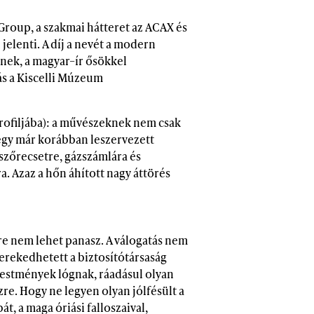
 Group, a szakmai hátteret az ACAX és
jelenti. A díj a nevét a modern
nek, a magyar–ír ősökkel
ás a Kiscelli Múzeum
profiljába): a művészeknek nem csak
 egy már korábban leszervezett
úlszőrecsetre, gázszámlára és
. Azaz a hőn áhított nagy áttörés
ésre nem lehet panasz. A válogatás nem
kerekedhetett a biztosítótársaság
festmények lógnak, ráadásul olyan
re. Hogy ne legyen olyan jólfésült a
át, a maga óriási falloszaival,