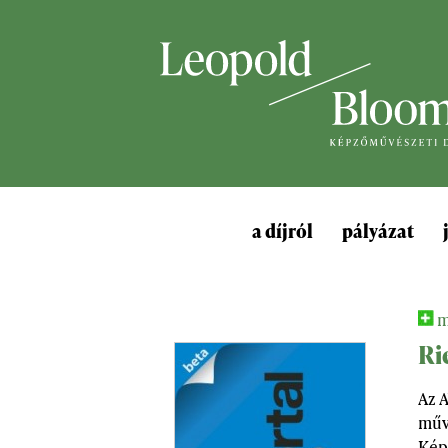
a díjról
pályázat
m
Ri
Az 
művé
Kép