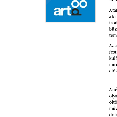
A tá
a ki
iro
büs
tem
Az a
fes
külf
mir
elő
A né
olya
ölt
művé
dolo