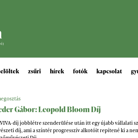
jelöltek
zsűri
hírek
fotók
kapcsolat
gy
egosztás
eder Gábor: Leopold Bloom Díj
AVIVA-díj jobblétre szenderülése után itt egy újabb vállalat
szeti díj, ami a színtér progresszív alkotóit repítené ki a
zőművészeti Díj.