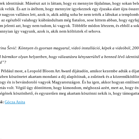
ek identitását. Másrészt azt is láttam, hogy ez mennyire fájdalmas, hogy sokan be
nik velük. És azt is átéltem, hogy mennyire igyekeznek egy éjszaka alatt újra összera
 nagyon vallásos lett, azok is, akik addig soha be nem tették a lábukat a templomba
 az egészből valahogy kiábrándultam még fiatalon, sose hittem abban, hogy egyfajt
m jelenti azt, hogy nem tudom, ki vagyok. Többféle módon létezem, és ebből a sok
nnyian így vagyunk, azok is, akik nem költöztek el sehova.
ina Šević: Könnyen és gyorsan magyarul, videó installáció, képek a videóból, 20
l bármikor olyan helyzetben, hogy választásra kényszerültél a benned lévő identit
od”?
:
Például most, a Leopold Bloom Art Award díjátadón, amikor kezembe adták a díjat
ben köszönetet akartam mondani a díj alapítóinak, a zsűrinek és a közreműködő
hogy én is bevándoroló vagyok Magyarországon. És ha igen, akkor hogyan említsem 
ztás volt. Végül úgy döntöttem, hogy kimondom, méghozzá azért, mert az, hogy én
ségének köszönhető, és egyszerűen meg akartam köszönni nekik is, hogy támogatta
ző:
Gócza Anita