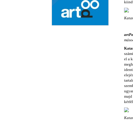
kiind
Katar
artPo
másod
Katar
számű
el a 
meghu
ident
elejé
tarta
szemb
ugyan
majd 
kétfé
Katar