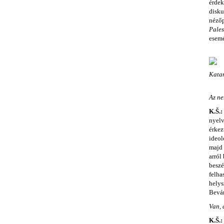
érdek
disku
nézőp
Pales
esemé
Katar
Az ne
K.Š.:
nyelv
érkez
ideol
majd 
arról
beszé
felha
helys
Beván
Van, 
K.Š.: