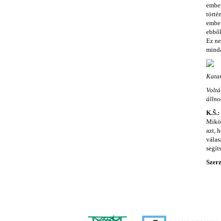
ember
törté
ember
ebből
Ez ne
minda
Katar
Voltá
álln
K.Š.
Miköz
azt, 
válas
segít
Szer