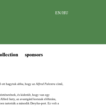
EN
/
HU
ollection
sponsors
el ott hagytuk abba, hogy az
Alfred Palestra
című,
örténetének, és kiderült, hogy van egy
lfred Jarry, az avantgárd korszak előfutára,
en tartották a második Dreyfus-pert. Ez volt a