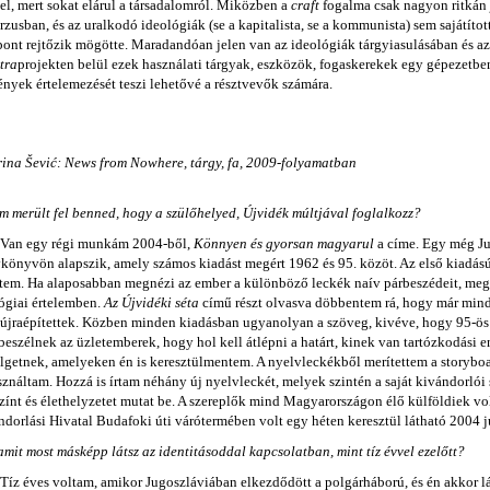
el, mert sokat elárul a társadalomról. Miközben a
craft
fogalma csak nagyon ritkán j
rzusban, és az uralkodó ideológiák (se a kapitalista, se a kommunista) sem sajátíto
ont rejtőzik mögötte. Maradandóan jelen van az ideológiák tárgyiasulásában és a
tra
projekten belül ezek használati tárgyak, eszközök, fogaskerekek egy gépezetben
nyek értelemezését teszi lehetővé a résztvevők számára.
ina Šević: News from Nowhere, tárgy, fa, 2009-folyamatban
m merült fel benned, hogy a szülőhelyed, Újvidék múltjával foglalkozz?
Van egy régi munkám 2004-ből,
Könnyen és gyorsan magyarul
a címe. Egy még Ju
könyvön alapszik, amely számos kiadást megért 1962 és 95. közöt. Az első kiadá
tem. Ha alaposabban megnézi az ember a különböző leckék naív párbeszédeit, meg
ógiai értelemben.
Az Újvidéki séta
című részt olvasva döbbentem rá, hogy már minde
újraépítettek. Közben minden kiadásban ugyanolyan a szöveg, kivéve, hogy 95-ös k
 beszélnek az üzletemberek, hogy hol kell átlépni a határt, kinek van tartózkodási 
lgetnek, amelyeken én is keresztülmentem. A nyelvleckékből merítettem a storybo
sználtam. Hozzá is írtam néhány új nyelvleckét, melyek szintén a saját kivándorlói
zínt és élethelyzetet mutat be. A szereplők mind Magyarországon élő külföldiek volt
dorlási Hivatal Budafoki úti várótermében volt egy héten keresztül látható 2004 
amit most másképp látsz az identitásoddal kapcsolatban, mint tíz évvel ezelőtt?
Tíz éves voltam, amikor Jugoszláviában elkezdődött a polgárháború, és én akkor