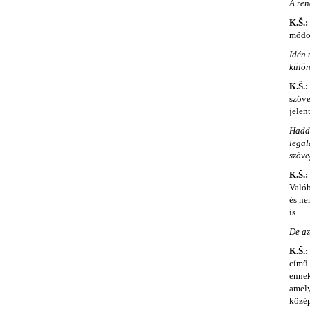
A ren
K.Š.:
módok
Idén 
külön
K.Š.:
szöve
jelen
Hadd 
legal
szöve
K.Š.:
Valób
és ne
is.
De az
K.Š.:
című 
ennek
amely
közép