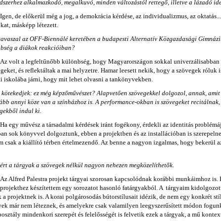
dszerhez alkalmazkodó, megalkuvó, minden változástól rettegő, illetve a lázadó id
Igen, de előkerül még a jog, a demokrácia kérdése, az individualizmus, az oktatás...
at, másképp létezett.
tavaszal az OFF-Biennálé keretében a budapesti Alternatív Közgazdasági Gimnázi
bség a diákok reakcióiban?
Az volt a legfeltűnőbb különbség, hogy Magyarországon sokkal univerzálisabban 
geket, és reflektáltak a mai helyzetre. Hamar leesett nekik, hogy a szövegek róluk i
ti iskolába járni, hogy mit lehet olvasni a tankönyvekben.
kötekedjek: ez még képzőművészet? Alapvetően szövegekkel dolgozol, annak, amit cs
ább annyi köze van a színházhoz is. A performance-okban is szövegeket recitálnak
gekből indul ki.
Ha egy művész a társadalmi kérdések iránt fogékony, érdekli az identitás problémáj
an sok könyvvel dolgoztunk, ebben a projektben és az installációban is szerepeln
m csak a kiállító térben értelmezendő. Az benne a nagyon izgalmas, hogy bekerül az
ért a tárgyak a szövegek nélkül nagyon nehezen megközelíthetők.
Az Alfred Palestra projekt tárgyai szorosan kapcsolódnak korábbi munkáimhoz is. 
projekthez készítettem egy sorozatot hasonló fatárgyakból. A tárgyaim kidolgozot
 a projektnek is. A korai polgárosodás bútorstílusait idézik, de nem egy konkrét st
ek már nem léteznek, és amelyekre csak valamilyen leegyszerűsített módon fogun
osztály mindenkori szerepét és felelősségét is felvetik ezek a tárgyak, a mű kont