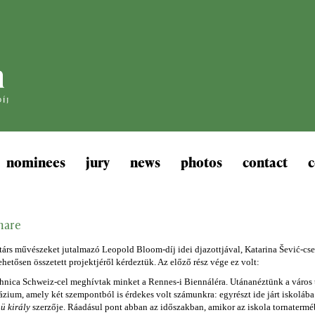
nominees
jury
news
photos
contact
c
hare
társ művészeket jutalmazó Leopold Bloom-díj idei djazottjával, Katarina Šević-cs
hetősen összetett projektjéről kérdeztük. Az előző rész vége ez volt:
hnica Schweiz-cel meghívtak minket a Rennes-i Biennáléra. Utánanéztünk a város t
zium, amely két szempontból is érdekes volt számunkra: egyrészt ide járt iskolába A
ü király
szerzője. Ráadásul pont abban az időszakban, amikor az iskola tornaterméb