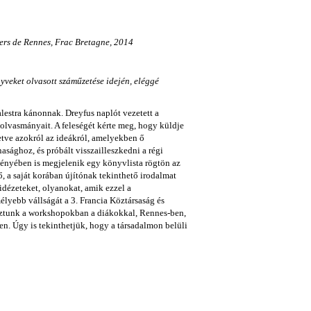
iers de Rennes, Frac Bretagne, 2014
yveket olvasott száműzetése idején, eléggé
lestra kánonnak. Dreyfus naplót vezetett a
 olvasmányait. A feleségét kérte meg, hogy küldje
etve azokról az ideákról, amelyekben ő
asághoz, és próbált visszailleszkedni a régi
ényében is megjelenik egy könyvlista rögtön az
, a saját korában újítónak tekinthető irodalmat
idézeteket, olyanokat, amik ezzel a
lyebb vállságát a 3. Francia Köztársaság és
goztunk a workshopokban a diákokkal, Rennes-ben,
n. Úgy is tekinthetjük, hogy a társadalmon belüli