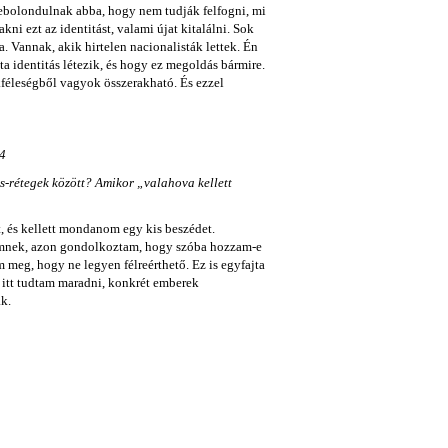
lebolondulnak abba, hogy nem tudják felfogni, mi
kni ezt az identitást, valami újat kitalálni. Sok
. Vannak, akik hirtelen nacionalisták lettek. Én
a identitás létezik, és hogy ez megoldás bármire.
féleségből vagyok összerakható. És ezzel
04
ás-rétegek között? Amikor „valahova kellett
, és kellett mondanom egy kis beszédet.
imnek, azon gondolkoztam, hogy szóba hozzam-e
meg, hogy ne legyen félreérthető. Ez is egyfajta
 itt tudtam maradni, konkrét emberek
k.