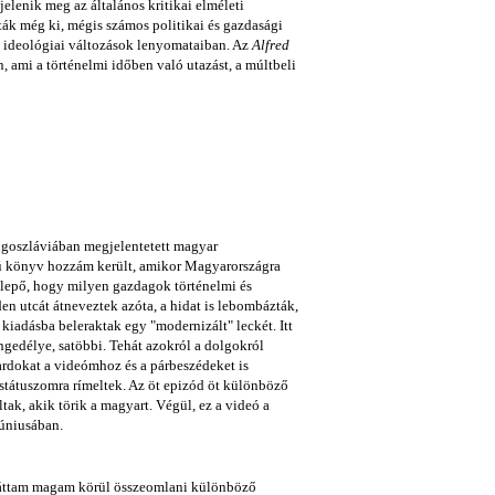
elenik meg az általános kritikai elméleti
tták még ki, mégis számos politikai és gazdasági
z ideológiai változások lenyomataiban. Az
Alfred
, ami a történelmi időben való utazást, a múltbeli
goszláviában megjelentetett magyar
sú könyv hozzám került, amikor Magyarországra
lepő, hogy milyen gazdagok történelmi és
n utcát átneveztek azóta, a hidat is lebombázták,
iadásba beleraktak egy "modernizált" leckét. Itt
engedélye, satöbbi. Tehát azokról a dolgokról
ardokat a videómhoz és a párbeszédeket is
 státuszomra rímeltek. Az öt epizód öt különböző
ak, akik törik a magyart. Végül, ez a videó a
júniusában.
 láttam magam körül összeomlani különböző