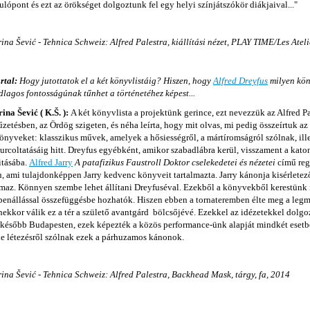
ulópont és ezt az örökséget dolgoztunk fel egy helyi színjátszókör diákjaival..."
ina Šević - Tehnica Schweiz: Alfred Palestra, kiállítási nézet, PLAY TIME/Les Atel
rtal:
Hogy jutottatok el a két könyvlistáig? Hiszen, hogy
Alfred Dreyfus
milyen kön
lagos fontosságúnak tűnhet a történetéhez képest...
ina Šević ( K.Š. ):
A két könyvlista a projektünk gerince, ezt nevezzük az Alfred Pa
zetésben, az Ördög szigeten, és néha leírta, hogy mit olvas, mi pedig összeírtuk az
könyveket: klasszikus művek, amelyek a hősiességről, a mártíromságról szólnak, ill
rcoltatásáig hitt. Dreyfus egyébként, amikor szabadlábra kerül, visszament a katon
itásába.
Alfred Jarry
A patafizikus Faustroll Doktor cselekedetei és nézetei
című reg
n, ami tulajdonképpen Jarry kedvenc könyveit tartalmazta. Jarry kánonja kisérletező
lmaz. Könnyen szembe lehet állítani Dreyfuséval. Ezekből a könyvekből kerestünk 
enállással összefüggésbe hozhatók. Hiszen ebben a tornateremben élte meg a legmé
ekkor válik ez a tér a születő avantgárd bölcsőjévé. Ezekkel az idézetekkel dol
később Budapesten, ezek képezték a közös performance-ünk alapját mindkét esetbe
le létezésről szólnak ezek a párhuzamos kánonok.
ina Šević - Tehnica Schweiz: Alfred Palestra, Backhead Mask, tárgy, fa, 2014