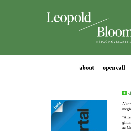
about
open call
s
A kor
megle
"A Te
gimná
az
Üb