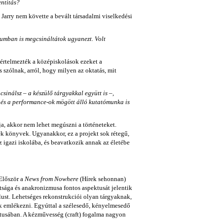
entitás?
 Jarry nem követte a bevált társadalmi viselkedési
umban is megcsináltátok ugyanezt. Volt
értelmezték a középiskolások ezeket a
s szólnak, arról, hogy milyen az oktatás, mit
inálsz – a készülő tárgyakkal együtt is –,
, és a performance-ok mögött álló kutatómunka is
a, akkor nem lehet megúszni a történeteket.
ek könyvek. Ugyanakkor, ez a projekt sok rétegű,
 igazi iskolába, és beavatkozik annak az életébe
Először a
News from Nowhere
(Hírek sehonnan)
tsága és anakronizmusa fontos aspektusát jelentik
ílust. Lehetséges rekonstrukciói olyan tárgyaknak,
k emlékezni. Egyúttal a szélesedő, kényelmesedő
extusában. A kézművesség (craft) fogalma nagyon