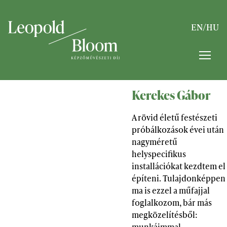
EN
/
HU
Kerekes Gábor
A rövid életű festészeti
próbálkozások évei után
nagyméretű
helyspecifikus
installációkat kezdtem el
építeni. Tulajdonképpen
ma is ezzel a műfajjal
foglalkozom, bár más
megközelítésből:
munkáimmal,