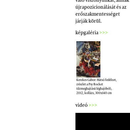
újrapozicionálását és az
erőszakmentességet
járják körül.
képgaléria
>>>
Kerekes Gábor: Hátsó fedélzet,
(részlet a Psy Rocket
tűzmeghajtású léghajóból),
2012, kollázs, 300x140 cm
videó
>>>