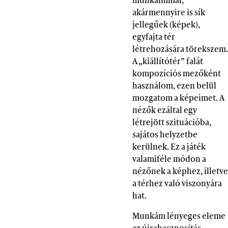
akármennyire is sík
jellegűek (képek),
egyfajta tér
létrehozására törekszem.
A „kiállítótér” falát
kompozíciós mezőként
használom, ezen belül
mozgatom a képeimet. A
nézők ezáltal egy
létrejött szituációba,
sajátos helyzetbe
kerülnek. Ez a játék
valamiféle módon a
nézőnek a képhez, illetve
a térhez való viszonyára
hat.
Munkám lényeges eleme
az újrahasznosítás.