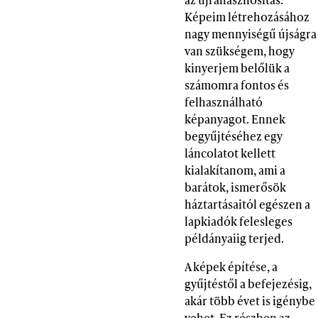
Képeim létrehozásához
nagy mennyiségű újságra
van szükségem, hogy
kinyerjem belőlük a
számomra fontos és
felhasználható
képanyagot. Ennek
begyűjtéséhez egy
láncolatot kellett
kialakítanom, ami a
barátok, ismerősök
háztartásaitól egészen a
lapkiadók felesleges
példányaiig terjed.
A képek építése, a
gyűjtéstől a befejezésig,
akár több évet is igénybe
vehet. Ez részben az