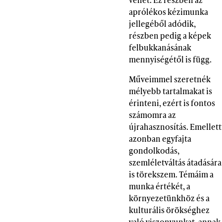
aprólékos kézimunka
jellegéből adódik,
részben pedig a képek
felbukkanásának
mennyiségétől is függ.
Műveimmel szeretnék
mélyebb tartalmakat is
érinteni, ezért is fontos
számomra az
újrahasznosítás. Emellett
azonban egyfajta
gondolkodás,
szemléletváltás átadására
is törekszem. Témáim a
munka értékét, a
környezetünkhöz és a
kulturális örökséghez
való viszonyunkat, annak