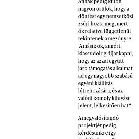
Annak pedig külön
nagyon örülök, hogy a
döntést egy nemzetközi
zsűri hozta meg, mert
ők relatíve függetlenül
tekintenek a mezőnyre.
A másik ok, amiért
klassz dolog díjat kapni,
hogy az azzal együtt
járó támogatás alkalmat
ad egy nagyobb szabású
egyéni kiállítás
létrehozására, és az
valódi komoly kihívást
jelent, lelkesítően hat."
A megvalósítandó
projektjét pedig
kérdésünkre így