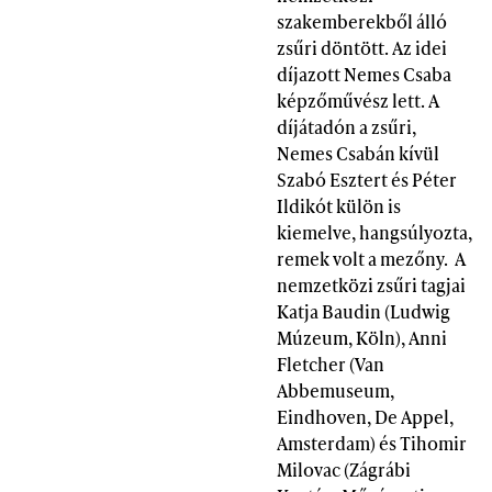
szakemberekből álló
zsűri döntött. Az idei
díjazott Nemes Csaba
képzőművész lett. A
díjátadón a zsűri,
Nemes Csabán kívül
Szabó Esztert és Péter
Ildikót külön is
kiemelve, hangsúlyozta,
remek volt a mezőny. A
nemzetközi zsűri tagjai
Katja Baudin (Ludwig
Múzeum, Köln), Anni
Fletcher (Van
Abbemuseum,
Eindhoven, De Appel,
Amsterdam) és Tihomir
Milovac (Zágrábi