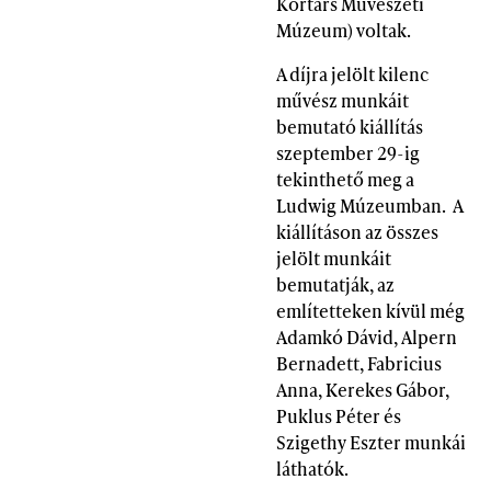
Kortárs Művészeti
Múzeum) voltak.
A díjra jelölt kilenc
művész munkáit
bemutató kiállítás
szeptember 29-ig
tekinthető meg a
Ludwig Múzeumban. A
kiállításon az összes
jelölt munkáit
bemutatják, az
említetteken kívül még
Adamkó Dávid, Alpern
Bernadett, Fabricius
Anna, Kerekes Gábor,
Puklus Péter és
Szigethy Eszter munkái
láthatók.