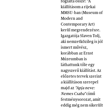
foglalta össze: "A
kiállításom a rijekai
MMSU-ban (Museum of
Modern and
Contemporary Art)
kerül megrendezésre.
Igazgatója Slaven Tolj,
aki nemzetközileg is jól
ismert művész,
korábban az Ernst
Múzeumban is
láthattunk tőle egy
nagyszerű kiállítást. Az
előzetes tervek szerint
a kiállításon szerepel
majd az
"Apja neve:
Nemes Csaba"
című
festménysorozat, amit
eddig még nem sikerült