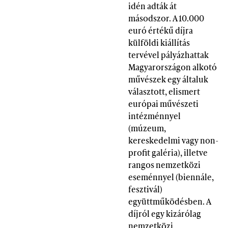
idén adták át
másodszor. A 10.000
euró értékű díjra
külföldi kiállítás
tervével pályázhattak
Magyarországon alkotó
művészek egy általuk
választott, elismert
európai művészeti
intézménnyel
(múzeum,
kereskedelmi vagy non-
profit galéria), illetve
rangos nemzetközi
eseménnyel (biennále,
fesztivál)
együttműködésben. A
díjról egy kizárólag
nemzetközi