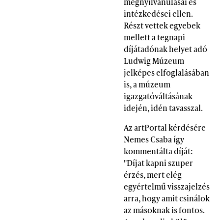
megnyilvánulásai és
intézkedései ellen.
Részt vettek egyebek
mellett a tegnapi
díjátadónak helyet adó
Ludwig Múzeum
jelképes elfoglalásában
is, a múzeum
igazgatóváltásának
idején, idén tavasszal.
Az artPortal kérdésére
Nemes Csaba így
kommentálta díját:
"Díjat kapni szuper
érzés, mert elég
egyértelmű visszajelzés
arra, hogy amit csinálok
az másoknak is fontos.