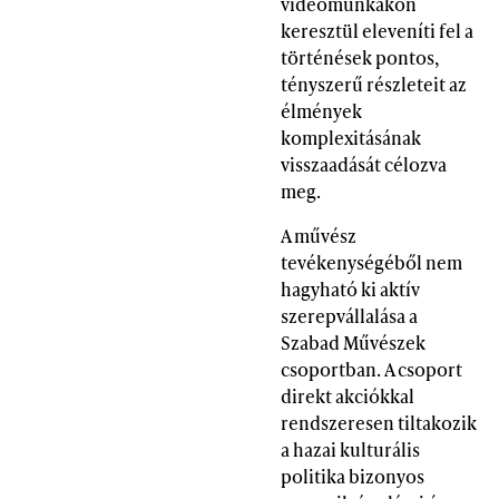
videomunkákon
keresztül eleveníti fel a
történések pontos,
tényszerű részleteit az
élmények
komplexitásának
visszaadását célozva
meg.
A művész
tevékenységéből nem
hagyható ki aktív
szerepvállalása a
Szabad Művészek
csoportban. A csoport
direkt akciókkal
rendszeresen tiltakozik
a hazai kulturális
politika bizonyos