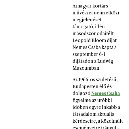
A magyar kortárs
művészet nemzetközi
megjelenését
támogató, idén
másodszor odaítélt
Leopold Bloom díjat
Nemes Csaba kapta a
szeptember 6-i
díjátadón a Ludwig
Múzeumban.
Az 1966-os születésű,
Budapesten élő és
dolgozó
Nemes Csaba
figyelme az utóbbi
időben egyre inkább a
társadalom aktuális
kérdéseire, a közelmúlt
eseményeire irányul -