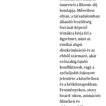
ismerteti a Bloom-díj
honlapja. Műveiben
olyan, a társadalomban
állandó feszültség
forrását képező
témákra hívja fel a
figyelmet, mint az
etnikai alapú
diszkrimináció és az
ebből származó, akár
erőszakig fajuló
konfliktusok, vagy a
szélsőjobb fokozott
jelenléte a közéletben
és a hétköznapokban.
Festményeken, story
board-okon, animációs
filmeken és